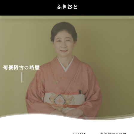
ふきおと
菊優紹古の略歴