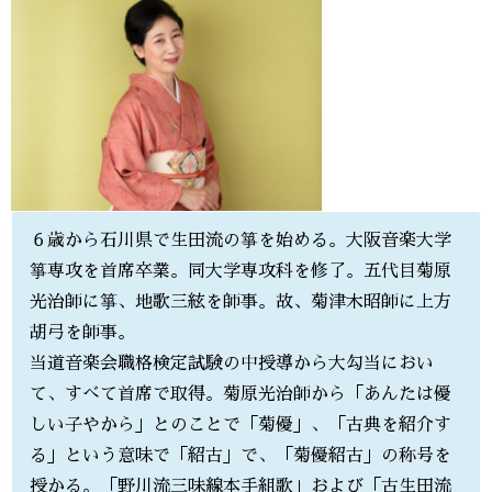
６歳から石川県で生田流の箏を始める。大阪音楽大学
箏専攻を首席卒業。同大学専攻科を修了。五代目菊原
光治師に箏、地歌三絃を師事。故、菊津木昭師に上方
胡弓を師事。
当道音楽会職格検定試験の中授導から大勾当におい
て、すべて首席で取得。菊原光治師から「あんたは優
しい子やから」とのことで「菊優」、「古典を紹介す
る」という意味で「紹古」で、「菊優紹古」の称号を
授かる。「野川流三味線本手組歌」および「古生田流