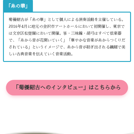
「糸の華」
菊優紹古が「糸の華」として個人による演奏活動を主催している。
2016年4月に地元の金沢市アートホールにおいて初開催し、東京で
は文京区松聲閣において開催。箏・三味線・胡弓はすべて弦楽器
で、「糸から音が花開いていく」「華やかな音楽が糸からつくりだ
されている」というイメージで、糸から音が紡ぎ出される繊細で美
しい古典音楽を伝えていく音楽活動。
「菊優紹古へのインタビュー」はこちらから