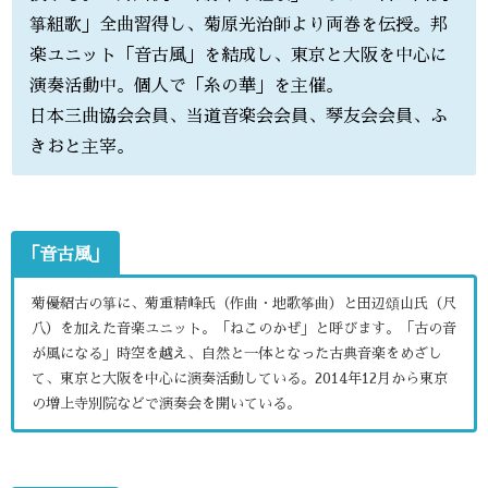
箏組歌」全曲習得し、菊原光治師より両巻を伝授。邦
楽ユニット「音古風」を結成し、東京と大阪を中心に
演奏活動中。個人で「糸の華」を主催。
日本三曲協会会員、当道音楽会会員、琴友会会員、ふ
きおと主宰。
「音古風」
菊優紹古の箏に、菊重精峰氏（作曲・地歌筝曲）と田辺頌山氏（尺
八）を加えた音楽ユニット。「ねこのかぜ」と呼びます。「古の音
が風になる」時空を越え、自然と一体となった古典音楽をめざし
て、東京と大阪を中心に演奏活動している。2014年12月から東京
の増上寺別院などで演奏会を開いている。